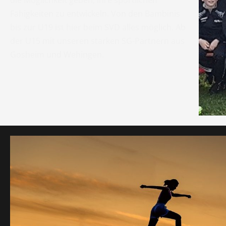
die Möglichkeit geben, ihre sportlichen
Fähigkeiten zu entwickeln. Von den Bambinis
bis zur U19 ist hier beim SVD alles möglich. Ab
der U15 mit unseren starken SG-Partnern aus
Gosheim und Wehingen.