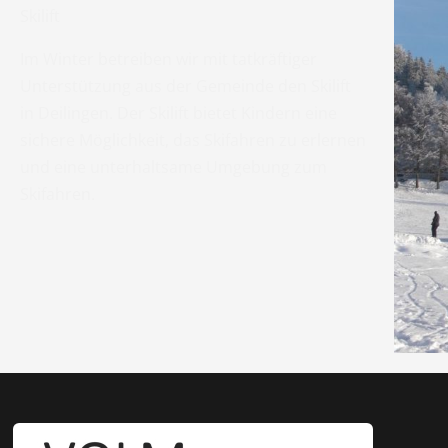
Skilift
Im Winter betreiben wir mit tatkräftiger
Unterstützung aus der Gemeinde den Skilift
in Deilingen. Der Skilift bietet Kindern eine
sichere Möglichkeit, das Skifahren zu erlernen
und eine unterhaltsame Umgebung zum
Skifahren.