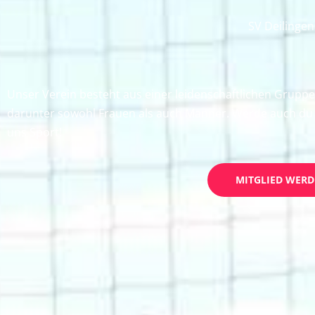
SV Deilingen
Unser Verein besteht aus einer leidenschaftlichen Gruppe
darunter sowohl Frauen als auch Männer. Werde auch du 
uns Sport!
MITGLIED WER