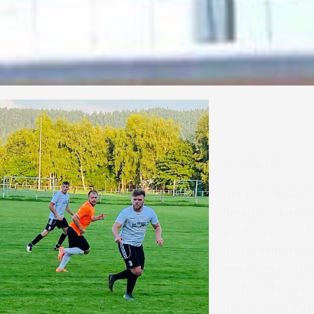
Kreisliga B
Der Absteigskam
herausfordernde 
glauben an das P
und arbeiten hart
erreichen und di
auch Du Teil uns
uns auf dem Plat