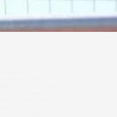
pf kann eine
Erfahrung sein, aber wir
otenzial unserer Mannschaft
 daran, unsere Ziele zu
e Klasse zu halten. Werde
ere Teams und unterstützte
z. Du stehts nicht gerne im